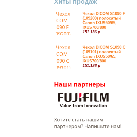
Хиты продаж
Чехол DICOM S1090 F
(109200) полосатый
Canon IXUS50/65,
IXUS700/800
151.136 р
Чехол DICOM S1090 С
(109101) полосатый
Canon IXUS50/65,
IXUS700/800
151.136 р
Наши партнеры
Хотитe стать нашим
партнером? Напишите нам!