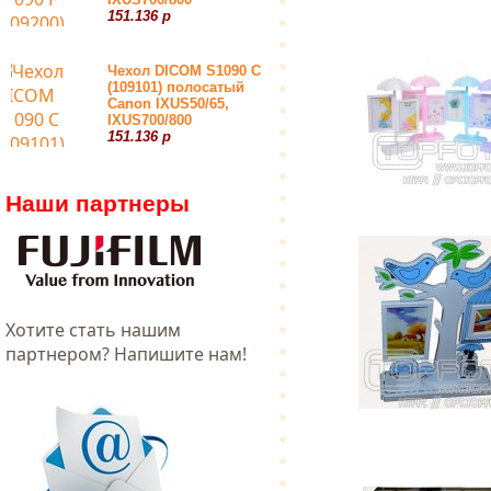
151.136 р
Чехол DICOM S1090 С
(109101) полосатый
Canon IXUS50/65,
IXUS700/800
151.136 р
Наши партнеры
Хотитe стать нашим
партнером? Напишите нам!