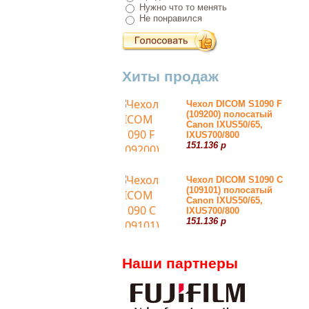
Нужно что то менять
Не понравился
Хиты продаж
Чехол DICOM S1090 F
(109200) полосатый
Canon IXUS50/65,
IXUS700/800
151.136 р
Чехол DICOM S1090 С
(109101) полосатый
Canon IXUS50/65,
IXUS700/800
151.136 р
Наши партнеры