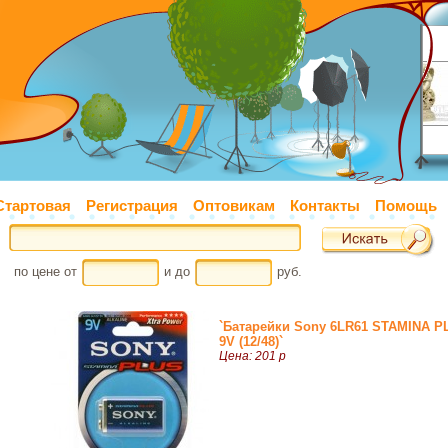
Стартовая
Регистрация
Оптовикам
Контакты
Помощь
по цене от
и до
руб.
`Батарейки Sony 6LR61 STAMINA P
9V (12/48)`
Цена: 201 р