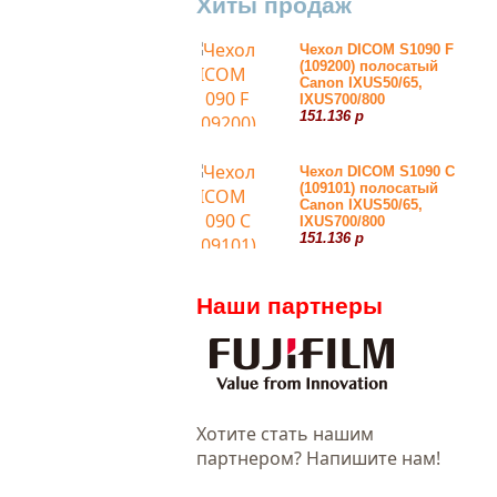
Хиты продаж
Чехол DICOM S1090 F
(109200) полосатый
Canon IXUS50/65,
IXUS700/800
151.136 р
Чехол DICOM S1090 С
(109101) полосатый
Canon IXUS50/65,
IXUS700/800
151.136 р
Наши партнеры
Хотитe стать нашим
партнером? Напишите нам!