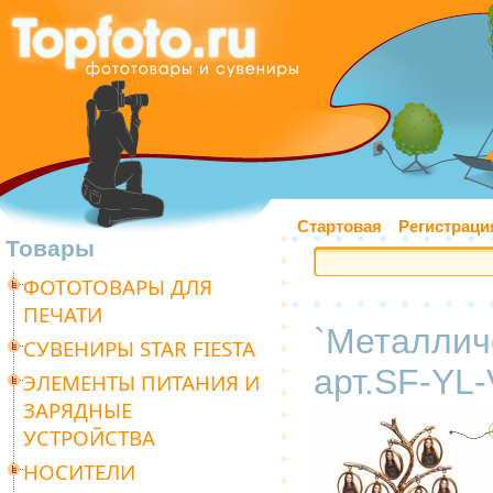
Стартовая
Регистраци
Товары
ФОТОТОВАРЫ ДЛЯ
ПЕЧАТИ
`Металлич
СУВЕНИРЫ STAR FIESTA
арт.SF-YL-
ЭЛЕМЕНТЫ ПИТАНИЯ И
ЗАРЯДНЫЕ
УСТРОЙСТВА
НОСИТЕЛИ