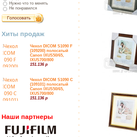
Нужно что то менять
Не понравился
Хиты продаж
Чехол DICOM S1090 F
(109200) полосатый
Canon IXUS50/65,
IXUS700/800
151.136 р
Чехол DICOM S1090 С
(109101) полосатый
Canon IXUS50/65,
IXUS700/800
151.136 р
Наши партнеры