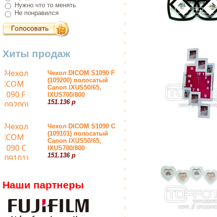
Нужно что то менять
Не понравился
Хиты продаж
Чехол DICOM S1090 F
(109200) полосатый
Canon IXUS50/65,
IXUS700/800
151.136 р
Чехол DICOM S1090 С
(109101) полосатый
Canon IXUS50/65,
IXUS700/800
151.136 р
Наши партнеры