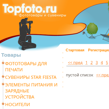
Стартовая
Регистраци
Товары
<< пред
1
2
3
4
5
ФОТОТОВАРЫ ДЛЯ
ПЕЧАТИ
пустой список
<< пре
СУВЕНИРЫ STAR FIESTA
ЭЛЕМЕНТЫ ПИТАНИЯ И
ЗАРЯДНЫЕ
УСТРОЙСТВА
НОСИТЕЛИ