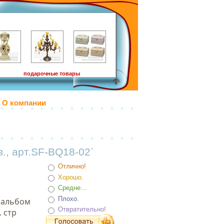
подарочные товары
О компании
в., арт.SF-BQ18-02`
Отлично!
Хорошо.
Средне…
Плохо.
оальбом
Отвратительно!
 стр