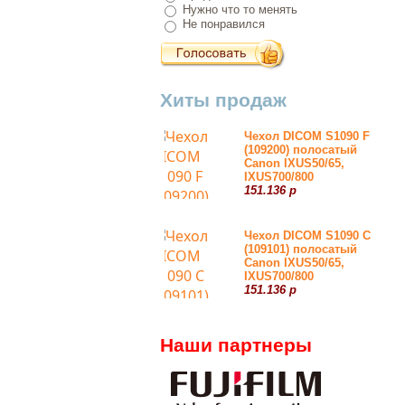
Нужно что то менять
Не понравился
Хиты продаж
Чехол DICOM S1090 F
(109200) полосатый
Canon IXUS50/65,
IXUS700/800
151.136 р
Чехол DICOM S1090 С
(109101) полосатый
Canon IXUS50/65,
IXUS700/800
151.136 р
Наши партнеры