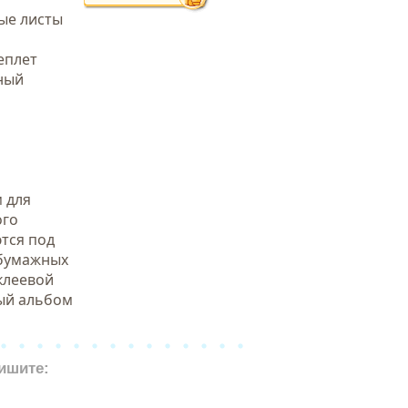
ые листы
еплет
ный
 для
ого
тся под
 бумажных
клеевой
ный альбом
ишите: