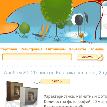
Стартовая
Регистрация
Оптовикам
Контакты
Помощь
`Альбом SF 20 листов Класика зол.сер., 2 ц
1287 р
Характеристика: магнитный фот
Количество фотографий: 20 магн.
Размер фотографий: