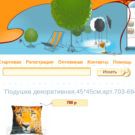
Стартовая
Регистрация
Оптовикам
Контакты
Помощь
`Подушка декоративная,45*45см.арт.703-69
788 р