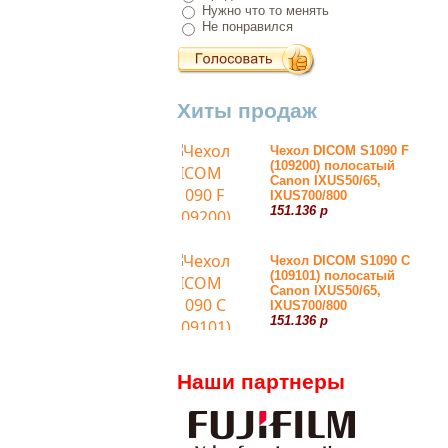
Нужно что то менять
Не понравился
Хиты продаж
Чехол DICOM S1090 F
(109200) полосатый
Canon IXUS50/65,
IXUS700/800
151.136 р
Чехол DICOM S1090 С
(109101) полосатый
Canon IXUS50/65,
IXUS700/800
151.136 р
Наши партнеры