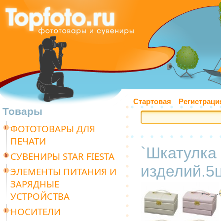
Стартовая
Регистраци
Товары
ФОТОТОВАРЫ ДЛЯ
ПЕЧАТИ
`Шкатулка
СУВЕНИРЫ STAR FIESTA
изделий.5ц
ЭЛЕМЕНТЫ ПИТАНИЯ И
ЗАРЯДНЫЕ
УСТРОЙСТВА
НОСИТЕЛИ