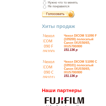
Нужно что то менять
Не понравился
Хиты продаж
Чехол DICOM S1090 F
(109200) полосатый
Canon IXUS50/65,
IXUS700/800
151.136 р
Чехол DICOM S1090 С
(109101) полосатый
Canon IXUS50/65,
IXUS700/800
151.136 р
Наши партнеры