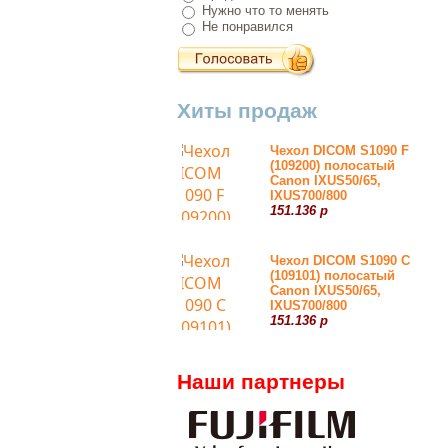
Нужно что то менять
Не понравился
Хиты продаж
Чехол DICOM S1090 F
(109200) полосатый
Canon IXUS50/65,
IXUS700/800
151.136 р
Чехол DICOM S1090 С
(109101) полосатый
Canon IXUS50/65,
IXUS700/800
151.136 р
Наши партнеры