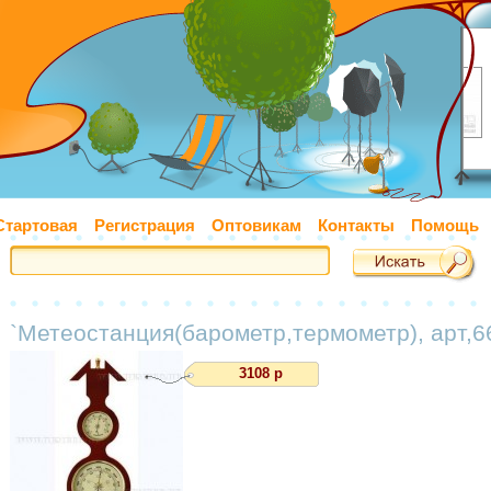
Стартовая
Регистрация
Оптовикам
Контакты
Помощь
`Метеостанция(барометр,термометр), арт,6
3108 р