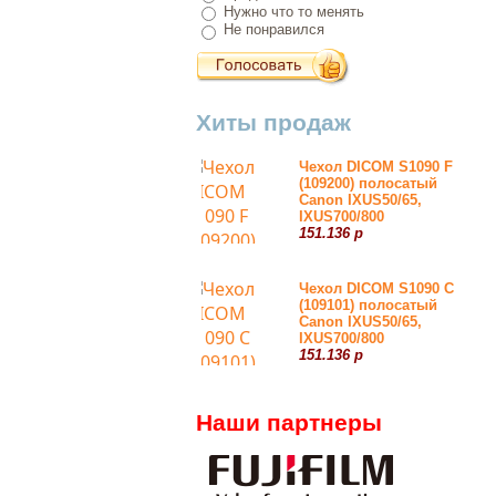
Нужно что то менять
Не понравился
Хиты продаж
Чехол DICOM S1090 F
(109200) полосатый
Canon IXUS50/65,
IXUS700/800
151.136 р
Чехол DICOM S1090 С
(109101) полосатый
Canon IXUS50/65,
IXUS700/800
151.136 р
Наши партнеры