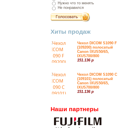
Нужно что то менять
Не понравился
Хиты продаж
Чехол DICOM S1090 F
(109200) полосатый
Canon IXUS50/65,
IXUS700/800
151.136 р
Чехол DICOM S1090 С
(109101) полосатый
Canon IXUS50/65,
IXUS700/800
151.136 р
Наши партнеры