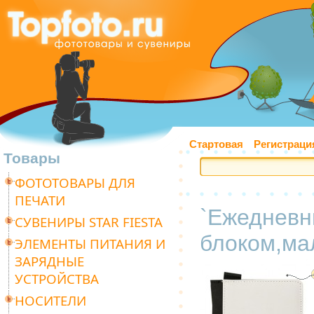
Стартовая
Регистраци
Товары
ФОТОТОВАРЫ ДЛЯ
ПЕЧАТИ
`Ежедневн
СУВЕНИРЫ STAR FIESTA
блоком,ма
ЭЛЕМЕНТЫ ПИТАНИЯ И
ЗАРЯДНЫЕ
УСТРОЙСТВА
НОСИТЕЛИ